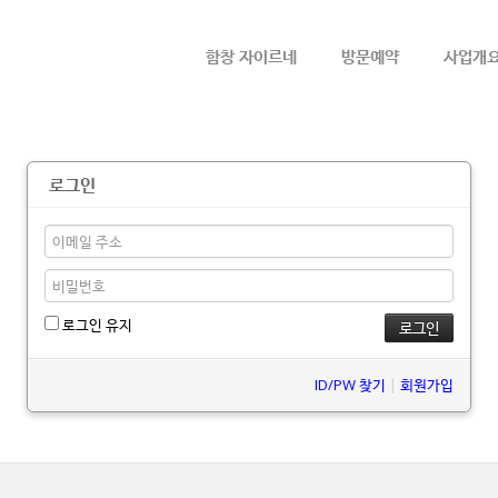
메뉴 건너뛰기
함창 자이르네
방문예약
사업개
로그인
로그인 유지
ID/PW 찾기
|
회원가입